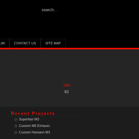
UM
CONTACT US
SITE MAP
Hits
62
Recent Projects
Superfast M3
Custom M6 Exhaust
Custom Hamann M3